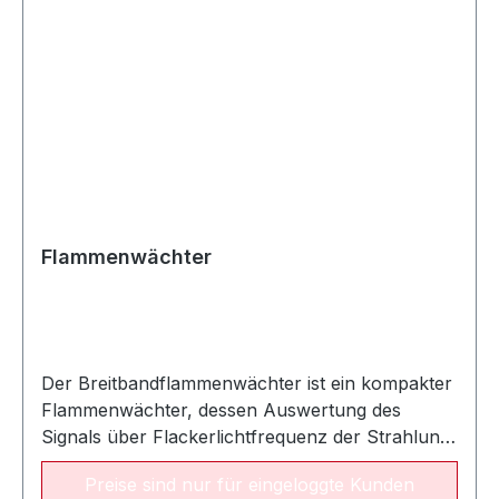
Flammenwächter
Der Breitbandflammenwächter ist ein kompakter
Flammenwächter, dessen Auswertung des
Signals über Flackerlichtfrequenz der Strahlung
der anstehenden Flamme erfolgt. Der Wächter
Preise sind nur für eingeloggte Kunden
prüft somit nicht nur, ob eine Flamme vorliegt