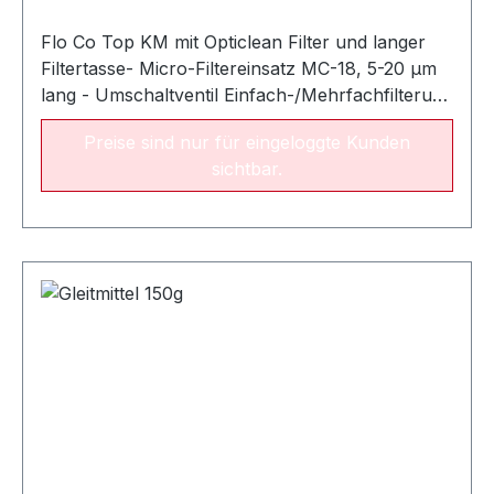
Flo Co Top KM mit Opticlean Filter und langer
Filtertasse- Micro-Filtereinsatz MC-18, 5-20 µm
lang - Umschaltventil Einfach-/Mehrfachfilterung
- Filtertasse mit Entleereinrichtung - Manometer
Preise sind nur für eingeloggte Kunden
-0,7/+0,9 bar - Inklusive Montagezubehör
sichtbar.