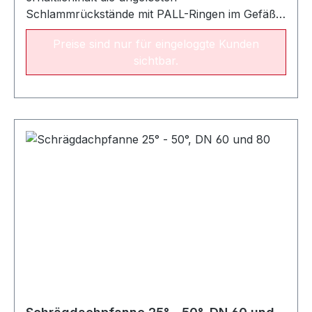
Schlammrückstände mit PALL-Ringen im Gefäß
zurückvermeidet das Absetzen von Schlamm in
Preise sind nur für eingeloggte Kunden
den Leitungen und verbessert somit den
sichtbar.
thermischen Wirkungsgradeinfache Wartung
durch Öffnung des Ablasshahnes (mit
Möglichkeit eines Anschlusses an eine
Wasserleitung)