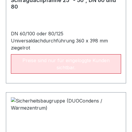
Schrägdachpfanne 25° - 50°, DN 60 und
80
DN 60/100 oder 80/125
Universaldachdurchführung 360 x 398 mm
ziegelrot
Preise sind nur für eingeloggte Kunden
sichtbar.