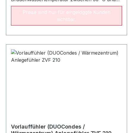
60 °C. Serienmäßig mit eingebautem
Preise sind nur für eingeloggte Kunden
Rückflussverhinderer.
sichtbar.
Vorlauffühler (DUOCondes /