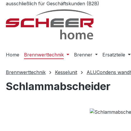
ausschließlich für Geschäftskunden (B2B)
m Hauptinhalt springen
Zur Suche springen
Zur Hauptnavigation springen
Home
Brennwerttechnik
Brenner
Ersatzteile
Brennwerttechnik
Kesselunit
ALUCondens wand
Schlammabscheider
Bildergalerie überspringen