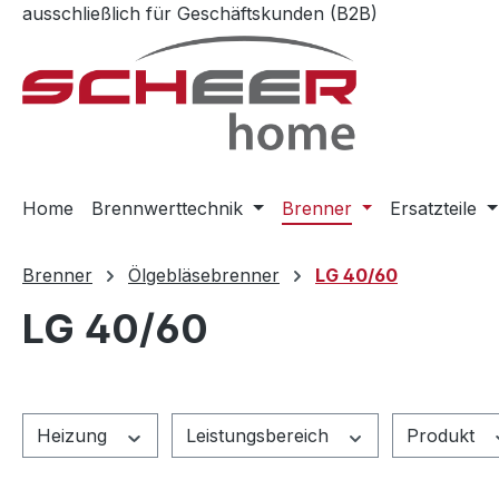
ausschließlich für Geschäftskunden (B2B)
m Hauptinhalt springen
Zur Suche springen
Zur Hauptnavigation springen
Home
Brennwerttechnik
Brenner
Ersatzteile
Brenner
Ölgebläsebrenner
LG 40/60
LG 40/60
Heizung
Leistungsbereich
Produkt