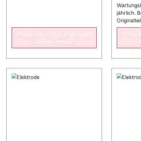
Wartungsh
jährlich. 
Originalte
Empfohlen
Preise sind nur für eingeloggte
Preise 
alle drei 
Kunden sichtbar.
Hinweis:M
als Elektr
Modell 70
Einzelele
erhältlic
CondensL
kW11/19 
kWFlamme
x 125 mm
mm015110
80 x 125
mm015110Z
Modell 4