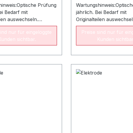
inweis:Optische Prüfung
Wartungshinweis:Optisch
Bei Bedarf mit
jährlich. Bei Bedarf mit
ilen auswechseln.
Originalteilen auswechsel
e Austauschperiode:
Empfohlene Austauschpe
sind nur für eingeloggte
Preise sind nur für ein
JahreAllgemeiner
alle drei JahreAllgemeine
Kunden sichtbar.
Kunden sichtbar
odell 40,60 und 80 sind
Hinweis:Modell 40,60 un
odensatz erhältlich.
als Elektrodensatz erhältl
 und 100 sind als
Modell 70 und 100 sind a
ktroden
Einzelelektroden
h.ElektrodenübersichtALU
erhältlich.Elektrodenübe
eistung8/14 kW10/17
CondensLeistung8/14 kW
kW15/23
kW11/19 kW15/23
nrohrArtikelnr.Ø 80 mm
kWFlammenrohrArtikeln
015110Ø 80 mm x 125
x 125 mm015110Ø 80 mm
Ø 80 x 125 mm015110Ø
mm015110Ø 80 x 125 mm
80 x 125
ündelektrodenArtikelnr.
mm015110ZündelektrodenA
0015332Modell
Modell 40015332Modell