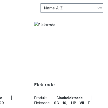
Elektrode
trode
|
Produkt:
Blockelektrode
|
00 V)
Elektrode:
SG 10, HP VII TG
(Anschluss 6,3-4,0)