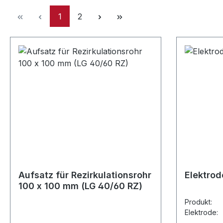
Seite
Seite
1
2
Aufsatz für Rezirkulationsrohr
Elektrod
100 x 100 mm (LG 40/60 RZ)
Produk
Elektrode
Condens