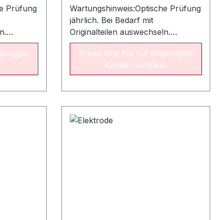
e Prüfung
Wartungshinweis:Optische Prüfung
jährlich. Bei Bedarf mit
n.
Originalteilen auswechseln.
riode:
Empfohlene Austauschperiode:
geloggte
Preise sind nur für eingeloggte
r
alle drei JahreAllgemeiner
.
Kunden sichtbar.
d 80 sind
Hinweis:Modell 40,60 und 80 sind
ich.
als Elektrodensatz erhältlich.
ls
Modell 70 und 100 sind als
Einzelelektroden
rsichtALU
erhältlich.ElektrodenübersichtALU
10/17
CondensLeistung8/14 kW10/17
kW11/19 kW15/23
r.Ø 80 mm
kWFlammenrohrArtikelnr.Ø 80 mm
 x 125
x 125 mm015110Ø 80 mm x 125
015110Ø
mm015110Ø 80 x 125 mm015110Ø
80 x 125
rtikelnr.
mm015110ZündelektrodenArtikelnr.
Modell 40015332Modell