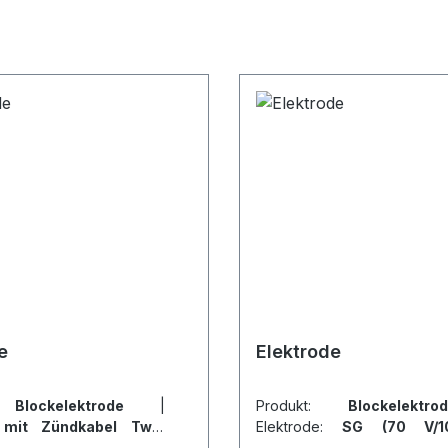
e
Elektrode
t:
Blockelektrode
|
Produkt:
Blockelek
:
mit Zündkabel Twin
Elektrode:
SG (70 V/1
(Anschluss 6,3 -4,0)