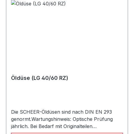
kW)022540 Öldüse SCHEER 0,35 / 60° SC (11 -
20 kW)022367 Öldüse Fluidics 0.35 gph / 60° SF
(11/19 kW und 15/23 kW)022541 Öldüse Fluidics
0.45 gph / 60° SF (17/25 kW)022543 Öldüse
Fluidics 0.50 gph / 60° SF (20/30 kW)022544
Öldüse (LG 40/60 RZ)
Die SCHEER-Öldüsen sind nach DIN EN 293
genormt.Wartungshinweis: Optische Prüfung
jährlich. Bei Bedarf mit Originalteilen
auswechseln. Empfohlene Austauschperiode: