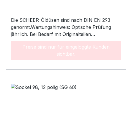
Die SCHEER-Öldüsen sind nach DIN EN 293
genormt.Wartungshinweis: Optische Prüfung
jährlich. Bei Bedarf mit Originalteilen
auswechseln. Empfohlene Austauschperiode:
Preise sind nur für eingeloggte Kunden
alle zwei Jahre NameLeistungsbereichArt.-Nr.
sichtbar.
Öldüse SCHEER 0,35 / 60° SC 11 - 20 kW022367
Öldüse Fluidics 0.40 gph / 60° SF16 - 20
kW022542 Öldüse Fluidics 0.50 gph / 60° SF22 -
24 kW022544Öldüse Fluidics 0.55 gph / 60°
SF28 - 31 kW022545Öldüse Fluidics 0.65 gph /
60° SF26 - 32 kW022547Öldüse Fluidics 0.75
gph / 60° SF34 - 36 kW022548Öldüse Fluidics
0.85 gph / 60° SF38 - 42 kW022549Öldüse
Fluidics 1.00 gph / 60° SF44 - 52
kW022550Öldüse Fluidics 1.25 gph / 60° SF54 -
60 kW022552