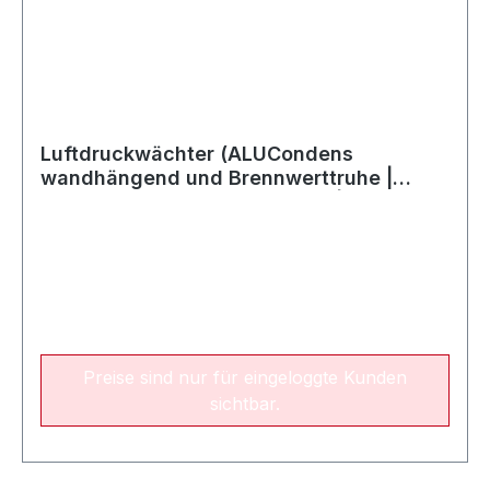
Luftdruckwächter (ALUCondens
wandhängend und Brennwerttruhe |
Öltherme 814 / Öltherme 1220 | SG 60)
Preise sind nur für eingeloggte Kunden
sichtbar.