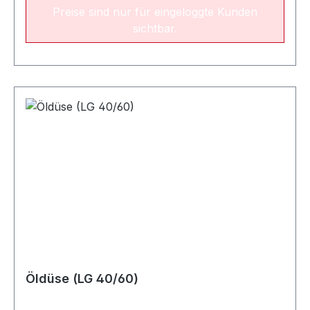
Preise sind nur für eingeloggte Kunden
alle zwei JahreNameLeistungsbereichArt.-
sichtbar.
Nr.Öldüse Fluidics 0.40 gph / 60° SF15 - 19
kW022542Öldüse Fluidics 0.50 gph / 60° SF21 -
23 kW022544Öldüse Fluidics 0.55 gph / 60°
SF28 - 31 kW022545Öldüse Fluidics 0.65 gph /
60° SF25 - 29 kW022547Öldüse Fluidics 0.75
gph / 60° SF31 - 37 kW022548Öldüse Fluidics
0.85 gph / 60° SF40 kW022549
Öldüse (LG 40/60)