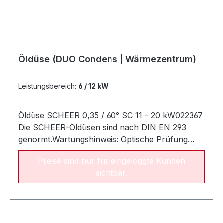
49 kW022549Öldüse Fluidics 1.00 gph / 60° SF51
- 59 kW022550Öldüse Fluidics 1.25 gph / 60°
SF61 - 65 kW022552
Öldüse (DUO Condens | Wärmezentrum)
Leistungsbereich:
6 / 12 kW
Öldüse SCHEER 0,35 / 60° SC 11 - 20 kW022367
Die SCHEER-Öldüsen sind nach DIN EN 293
genormt.Wartungshinweis: Optische Prüfung
jährlich. Bei Bedarf mit Originalteilen
Preise sind nur für eingeloggte Kunden
auswechseln. Empfohlene Austauschperiode:
sichtbar.
alle zwei Jahre NameArt.-Nr. Öldüse SCHEER
0.18 gph / 80° SC (6/12 kW)022276 Öldüse
SCHEER 0.25 gph / 80° SC (8 /14 kW)022277
Öldüse Fluidics 0.30 gph / 60° SF (10/17