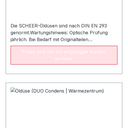
Die SCHEER-Öldüsen sind nach DIN EN 293
genormt.Wartungshinweis: Optische Prüfung
jährlich. Bei Bedarf mit Originalteilen
auswechseln. Empfohlene Austauschperiode:
Preise sind nur für eingeloggte Kunden
alle zwei Jahre NameLeistungsbereichArt.-Nr.
sichtbar.
Öldüse SCHEER 0.25 gph / 80° SC 9 - 15
kW022277 Öldüse SCHEER 0,35 / 60° SC 11 - 20
kW022367 Öldüse Fluidics 0.35 gph / 60° SF16 -
19 kW022541Öldüse Fluidics 0.40 gph / 60°
SF20 - 23 kW022542Öldüse Fluidics 0.50 gph /
60° SF24 - 26 kW022544Öldüse Fluidics 0.55
gph / 60° SF28 - 31 kW022545Öldüse Fluidics
0.65 gph / 60° SF33 - 37 kW022547Öldüse
Fluidics 0.75 gph / 60° SF39 - 45
kW022548Öldüse Fluidics 0.85 gph / 60° SF47 -