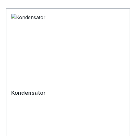
Kondensator