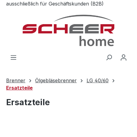
ausschließlich für Geschäftskunden (B2B)
Zum Hauptinhalt springen
Brenner
Ölgebläsebrenner
LG 40/60
Ersatzteile
Ersatzteile