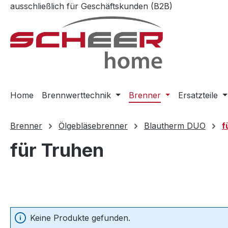
ausschließlich für Geschäftskunden (B2B)
m Hauptinhalt springen
Zur Suche springen
Zur Hauptnavigation springen
Home
Brennwerttechnik
Brenner
Ersatzteile
Brenner
Ölgebläsebrenner
Blautherm DUO
f
für Truhen
Keine Produkte gefunden.