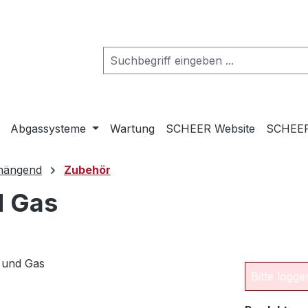
Abgassysteme
Wartung
SCHEER Website
SCHEER
hängend
Zubehör
d Gas
Bitte logg