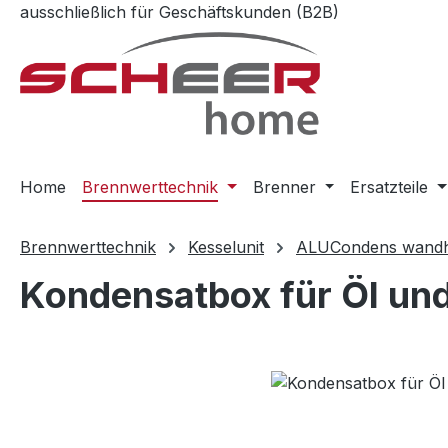
ausschließlich für Geschäftskunden (B2B)
m Hauptinhalt springen
Zur Suche springen
Zur Hauptnavigation springen
Home
Brennwerttechnik
Brenner
Ersatzteile
Brennwerttechnik
Kesselunit
ALUCondens wand
Kondensatbox für Öl un
Bildergalerie überspringen