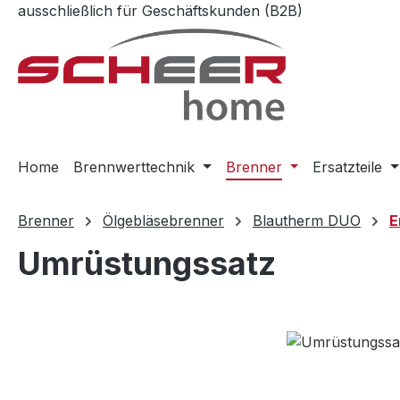
ausschließlich für Geschäftskunden (B2B)
m Hauptinhalt springen
Zur Suche springen
Zur Hauptnavigation springen
Home
Brennwerttechnik
Brenner
Ersatzteile
Brenner
Ölgebläsebrenner
Blautherm DUO
E
Umrüstungssatz
Bildergalerie überspringen