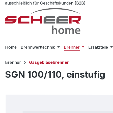
ausschließlich für Geschäftskunden (B2B)
m Hauptinhalt springen
Zur Suche springen
Zur Hauptnavigation springen
Home
Brennwerttechnik
Brenner
Ersatzteile
Brenner
Gasgebläsebrenner
SGN 100/110, einstufig
Bildergalerie überspringen