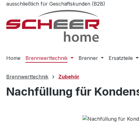
ausschließlich für Geschäftskunden (B2B)
m Hauptinhalt springen
Zur Suche springen
Zur Hauptnavigation springen
Home
Brennwerttechnik
Brenner
Ersatzteile
Brennwerttechnik
Zubehör
Nachfüllung für Konden
Bildergalerie überspringen