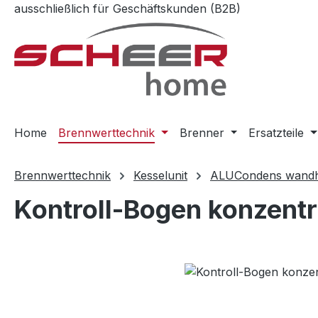
ausschließlich für Geschäftskunden (B2B)
m Hauptinhalt springen
Zur Suche springen
Zur Hauptnavigation springen
Home
Brennwerttechnik
Brenner
Ersatzteile
Brennwerttechnik
Kesselunit
ALUCondens wand
Kontroll-Bogen konzentr
Bildergalerie überspringen