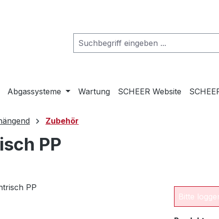
Abgassysteme
Wartung
SCHEER Website
SCHEER
hängend
Zubehör
isch PP
Bitte logg