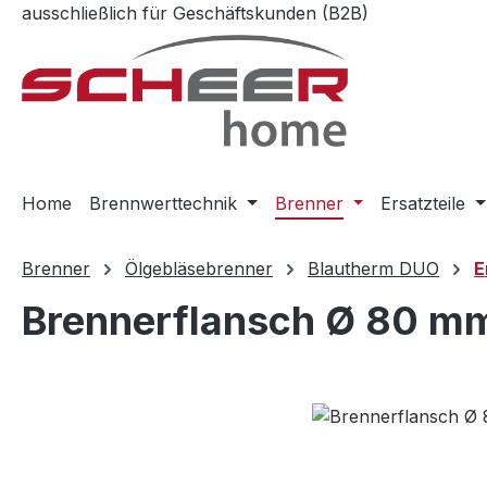
ausschließlich für Geschäftskunden (B2B)
m Hauptinhalt springen
Zur Suche springen
Zur Hauptnavigation springen
Home
Brennwerttechnik
Brenner
Ersatzteile
Brenner
Ölgebläsebrenner
Blautherm DUO
E
Brennerflansch Ø 80 m
Bildergalerie überspringen