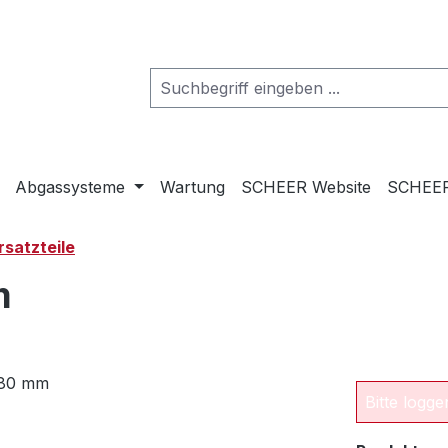
Abgassysteme
Wartung
SCHEER Website
SCHEER
rsatzteile
m
Bitte logg