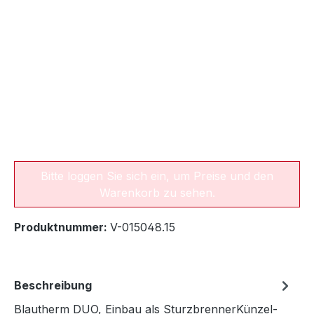
Bitte loggen Sie sich ein, um Preise und den
Warenkorb zu sehen.
Produktnummer:
V-015048.15
Beschreibung
Blautherm DUO, Einbau als SturzbrennerKünzel-