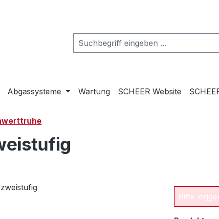
Abgassysteme
Wartung
SCHEER Website
SCHEER
werttruhe
eistufig
Bitte logg