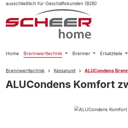
ausschließlich für Geschäftskunden (B2B)
m Hauptinhalt springen
Zur Suche springen
Zur Hauptnavigation springen
Home
Brennwerttechnik
Brenner
Ersatzteile
Brennwerttechnik
Kesselunit
ALUCondens Brenn
ALUCondens Komfort zw
Bildergalerie überspringen