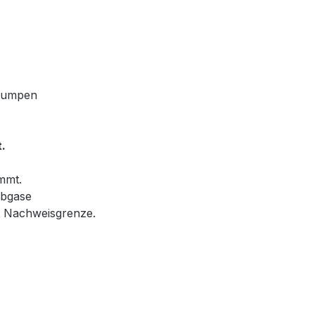
zpumpen
.
immt.
Abgase
n Nachweisgrenze.