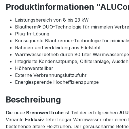
Produktinformationen "ALUCo
Leistungsbereich von 8 bis 23 kW
Blautherm® DUO-Technologie für minimalen Verbrau
Plug-In-Lösung
Konsequente Blaubrenner-Technologie für minimal
Rahmen und Verkleidung aus Edelstahl
Warmwasserbetrieb durch 80 Liter Warmwasserspeich
Integrierte Kondensatpumpe, Ölfilteranlage, Ausde
Höhenverstellbar
Externe Verbrennungsluftzufuhr
Energiesparende Hocheffizienzpumpe
Beschreibung
Die neue
Brennwerttruhe
ist Teil der erfolgreichen
ALU
Variante
Exklusiv
liefert sogar Warmwasser über einen 
bestehende ältere Heiztruhen. Der geräuscharme Betrie