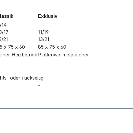
lassik
Exklusiv
/14
0/17
11/19
3/21
13/21
5 x 75 x 60
85 x 75 x 60
einer Heizbetrieb
Plattenwärmetauscher
hts- oder rückseitig
-