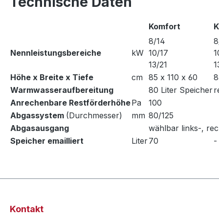
Technische Daten
Komfort
K
8/14
8
Nennleistungsbereiche
kW
10/17
1
13/21
1
Höhe x Breite x Tiefe
cm
85 x 110 x 60
8
Warmwasseraufbereitung
80 Liter Speicher
r
Anrechenbare Restförderhöhe
Pa
100
Abgassystem
(Durchmesser)
mm
80/125
Abgasausgang
wählbar links-, rec
Speicher emailliert
Liter
70
-
Kontakt