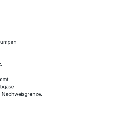
zpumpen
.
immt.
Abgase
n Nachweisgrenze.