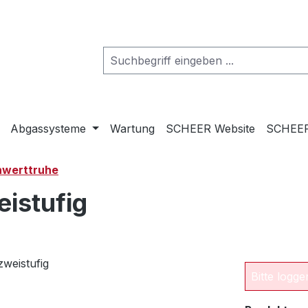
Abgassysteme
Wartung
SCHEER Website
SCHEER
werttruhe
istufig
Bitte logg