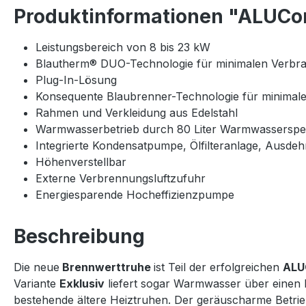
Produktinformationen "ALUCon
Leistungsbereich von 8 bis 23 kW
Blautherm® DUO-Technologie für minimalen Verbrau
Plug-In-Lösung
Konsequente Blaubrenner-Technologie für minimal
Rahmen und Verkleidung aus Edelstahl
Warmwasserbetrieb durch 80 Liter Warmwasserspeich
Integrierte Kondensatpumpe, Ölfilteranlage, Ausde
Höhenverstellbar
Externe Verbrennungsluftzufuhr
Energiesparende Hocheffizienzpumpe
Beschreibung
Die neue
Brennwerttruhe
ist Teil der erfolgreichen
ALU
Variante
Exklusiv
liefert sogar Warmwasser über einen 
bestehende ältere Heiztruhen. Der geräuscharme Betrie