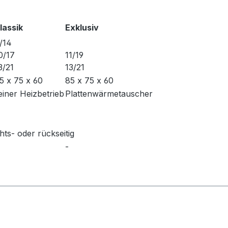
lassik
Exklusiv
/14
0/17
11/19
3/21
13/21
5 x 75 x 60
85 x 75 x 60
einer Heizbetrieb
Plattenwärmetauscher
hts- oder rückseitig
-