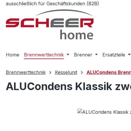
ausschließlich für Geschäftskunden (B2B)
m Hauptinhalt springen
Zur Suche springen
Zur Hauptnavigation springen
Home
Brennwerttechnik
Brenner
Ersatzteile
Brennwerttechnik
Kesselunit
ALUCondens Brenn
ALUCondens Klassik zwe
Bildergalerie überspringen