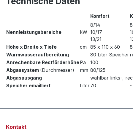
Technische Daten
Komfort
K
8/14
8
Nennleistungsbereiche
kW
10/17
1
13/21
1
Höhe x Breite x Tiefe
cm
85 x 110 x 60
8
Warmwasseraufbereitung
80 Liter Speicher
r
Anrechenbare Restförderhöhe
Pa
100
Abgassystem
(Durchmesser)
mm
80/125
Abgasausgang
wählbar links-, rec
Speicher emailliert
Liter
70
-
Kontakt